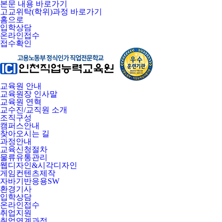
본문 내용 바로가기
고교위탁(학위)과정 바로가기
홈으로
입학상담
온라인접수
접수확인
교육원 안내
교육원장 인사말
교육원 연혁
교수진/교직원 소개
조직구성
캠퍼스안내
찾아오시는 길
과정안내
교육신청절차
물류유통관리
웹디자인&시각디자인
게임컨텐츠제작
자바기반응용SW
환경기사
입학상담
온라인접수
취업지원
취업연계과정