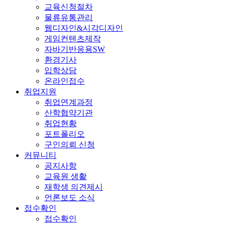
교육신청절차
물류유통관리
웹디자인&시각디자인
게임컨텐츠제작
자바기반응용SW
환경기사
입학상담
온라인접수
취업지원
취업연계과정
산학협약기관
취업현황
포트폴리오
구인의뢰 신청
커뮤니티
공지사항
교육원 생활
재학생 의견제시
언론보도 소식
접수확인
접수확인